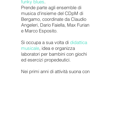
funky blues
.
Prende parte agli ensemble di
musica d'insieme del CDpM di
Bergamo, coordinate da Claudio
Angeleri, Dario Faiella, Max Furian
e Marco Esposito.
Si occupa a sua volta di
didattica
musicale
, idea e organizza
laboratori per bambini con giochi
ed esercizi propedeutici.
Nei primi anni di attività suona con
Piero Pasini, Stefano Capomagi e
Max Caronia, attualmente
impegnato con i Maisie, gruppo art
rock di fama nazionale; è tra le
protagoniste della
rassegna
musicale
Mocambo in Jazz
insieme ad artisti affermati come
Guido Bombardieri, Eleonora
D’Ettole e Dario Faiella Trio.
Collabora a
reading poetici
con il
noto attore Diego Baldoin e lo